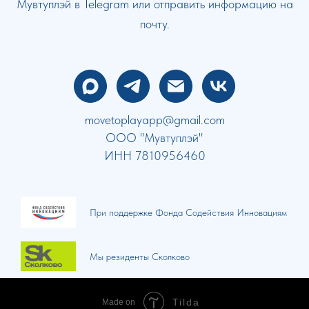
Мувтуплэй в Telegram или отправить информацию на
почту.
movetoplayapp@gmail.com
ООО "Мувтуплэй"
ИНН 7810956460
При поддержке Фонда Содействия Инновациям
Мы резиденты Сколково
Tilda
Made on